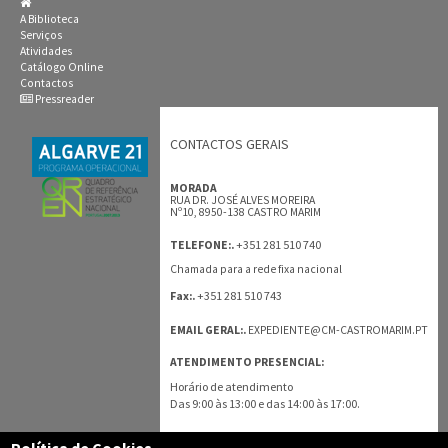
A Biblioteca
Serviços
Atividades
Catálogo Online
Contactos
Pressreader
CONTACTOS GERAIS
MORADA
RUA DR. JOSÉ ALVES MOREIRA
Nº10, 8950-138 CASTRO MARIM
+351 281 510 740
TELEFONE:.
Chamada para a rede fixa nacional
+351 281 510 743
Fax:.
EMAIL GERAL:.
EXPEDIENTE@CM-CASTROMARIM.PT
ATENDIMENTO PRESENCIAL:
Horário de atendimento
Das 9:00 às 13:00 e das 14:00 às 17:00.
TODOS OS CONTACTOS