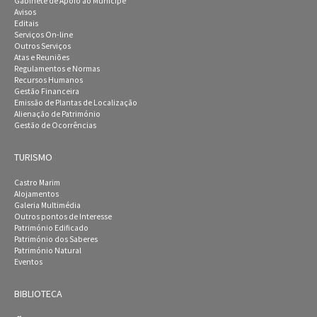
Gabinete de Apoio ao Munícipe
Avisos
Editais
Serviços On-line
Outros Serviços
Atas e Reuniões
Regulamentos e Normas
Recursos Humanos
Gestão Financeira
Emissão de Plantas de Localização
Alienação de Património
Gestão de Ocorrências
TURISMO
Castro Marim
Alojamentos
Galeria Multimédia
Outros pontos de Interesse
Património Edificado
Património dos Saberes
Património Natural
Eventos
BIBLIOTECA