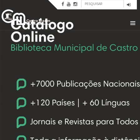
Formulário
Passar
para
Pesquisar
de
o
conteúdo
pesquisa
principal