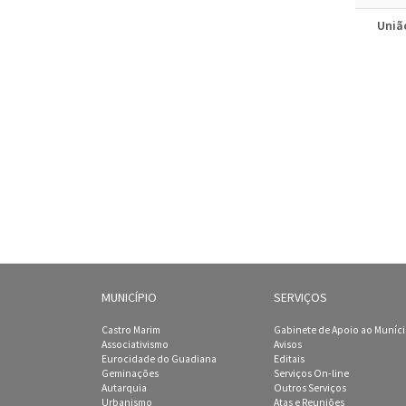
Uniã
MUNICÍPIO
SERVIÇOS
Castro Marim
Gabinete de Apoio ao Muníc
Associativismo
Avisos
Eurocidade do Guadiana
Editais
Geminações
Serviços On-line
Autarquia
Outros Serviços
Urbanismo
Atas e Reuniões