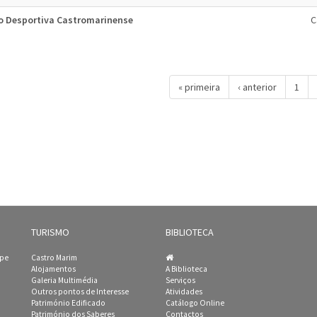
o Desportiva Castromarinense
C
« primeira
‹ anterior
1
TURISMO
BIBLIOTECA
ipe
Castro Marim
Alojamentos
A Biblioteca
Galeria Multimédia
Serviços
Outros pontos de Interesse
Atividades
Património Edificado
Catálogo Online
Património dos Saberes
Contactos