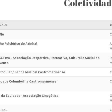
Coletividad
DADE
L
NA
C
ho Folclórico do Azinhal
A
M
CTIVA - Associação Desportiva, Recreativa, Cultural e Social do
R
vento
M
. Popular / Banda Musical Castromarinense
C
edade Columbófila Castromarinense
C
a da Equidade - Associação Cinegética
O
M
ISAL
C