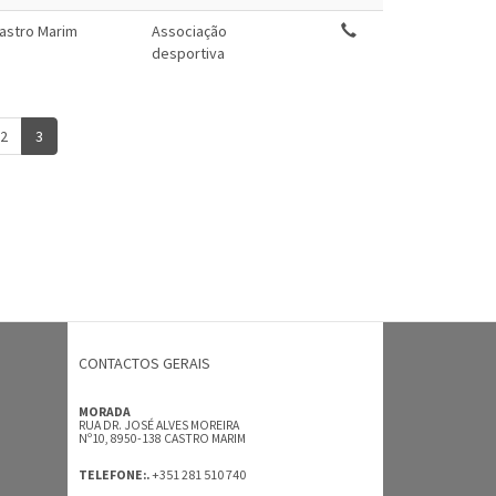
astro Marim
Associação
desportiva
2
3
CONTACTOS GERAIS
MORADA
RUA DR. JOSÉ ALVES MOREIRA
Nº10, 8950-138 CASTRO MARIM
+351 281 510 740
TELEFONE:.