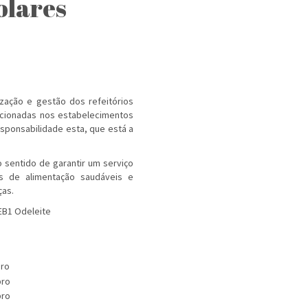
olares
zação e gestão dos refeitórios
ecionadas nos estabelecimentos
esponsabilidade esta, que está a
o sentido de garantir um serviço
os de alimentação saudáveis e
ças.
 EB1 Odeleite
bro
bro
bro