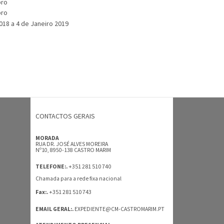
bro
bro
18 a 4 de Janeiro 2019
CONTACTOS GERAIS
MORADA
RUA DR. JOSÉ ALVES MOREIRA
Nº10, 8950-138 CASTRO MARIM
+351 281 510 740
TELEFONE:.
Chamada para a rede fixa nacional
+351 281 510 743
Fax:.
EMAIL GERAL:.
EXPEDIENTE@CM-CASTROMARIM.PT