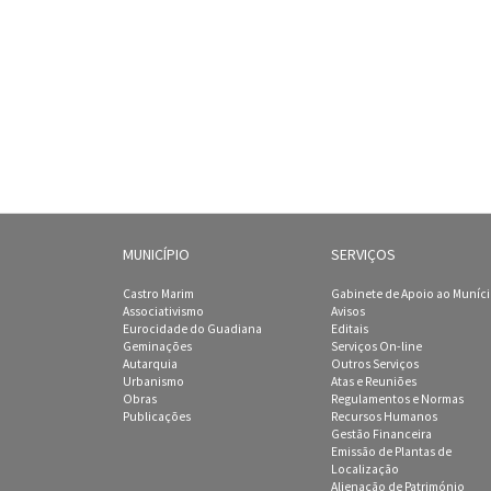
MUNICÍPIO
SERVIÇOS
Castro Marim
Gabinete de Apoio ao Muníc
Associativismo
Avisos
Eurocidade do Guadiana
Editais
Geminações
Serviços On-line
Autarquia
Outros Serviços
Urbanismo
Atas e Reuniões
Obras
Regulamentos e Normas
Publicações
Recursos Humanos
Gestão Financeira
Emissão de Plantas de
Localização
Alienação de Património