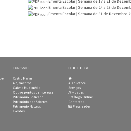
Ementa Escolar | Semana de 17 a 21 de Dezem
Ementa Escolar | Semana de 24 a 28 de Dezem
Ementa Escolar | Semana de 31 de Dezembro 20
TURISMO
BIBLIOTECA
ipe
Castro Marim
Alojamentos
A Biblioteca
Galeria Multimédia
Serviços
Outros pontos de Interesse
Atividades
Património Edificado
Catálogo Online
Património dos Saberes
Contactos
Património Natural
Pressreader
Eventos