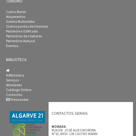
TURISMO
Castro Marim
Alojamentos
Galeria Multimédia
Outros pontos de Interesse
Património Edificado
Património dos Saberes
Património Natural
Eventos
BIBLIOTECA
A Biblioteca
Serviços
Atividades
Catálogo Online
Contactos
Pressreader
CONTACTOS GERAIS
MORADA
RUA DR. JOSÉ ALVES MOREIRA
Nº10, 8950-138 CASTRO MARIM