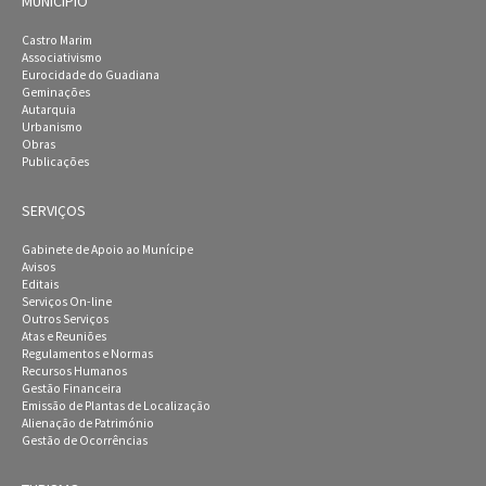
MUNICÍPIO
Castro Marim
Associativismo
Eurocidade do Guadiana
Geminações
Autarquia
Urbanismo
Obras
Publicações
SERVIÇOS
Gabinete de Apoio ao Munícipe
Avisos
Editais
Serviços On-line
Outros Serviços
Atas e Reuniões
Regulamentos e Normas
Recursos Humanos
Gestão Financeira
Emissão de Plantas de Localização
Alienação de Património
Gestão de Ocorrências