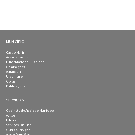
MUNICÍPIO
Castro Marim
Associativismo
Eurocidade do Guadiana
Geminações
Autarquia
Urbanismo
Obras
Publicações
SERVIÇOS
Gabinete de Apoio ao Munícipe
Avisos
Editais
Serviços On-line
Outros Serviços
Atas e Reuniões