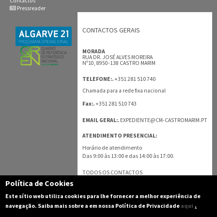
Contactos
Pressreader
CONTACTOS GERAIS
MORADA
RUA DR. JOSÉ ALVES MOREIRA
Nº10, 8950-138 CASTRO MARIM
+351 281 510 740
TELEFONE:.
Chamada para a rede fixa nacional
+351 281 510 743
Fax:.
EMAIL GERAL:.
EXPEDIENTE@CM-CASTROMARIM.PT
ATENDIMENTO PRESENCIAL:
Horário de atendimento
Das 9:00 às 13:00 e das 14:00 às 17:00.
TODOS OS CONTACTOS
Política de Cookies
Este sítio web utiliza cookies para lhe fornecer a melhor experiência de
.
navegação. Saiba mais sobre a em nossa Política de Privacidade
aqui