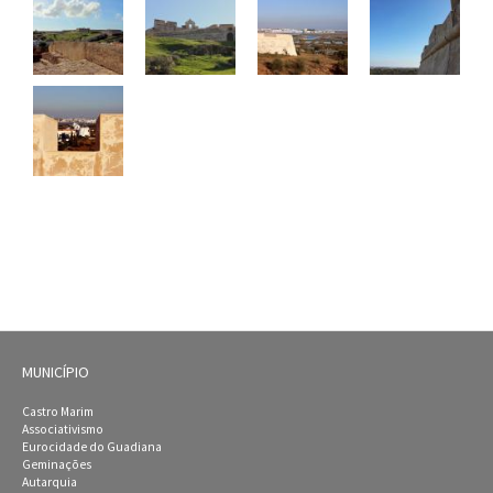
MUNICÍPIO
Castro Marim
Associativismo
Eurocidade do Guadiana
Geminações
Autarquia