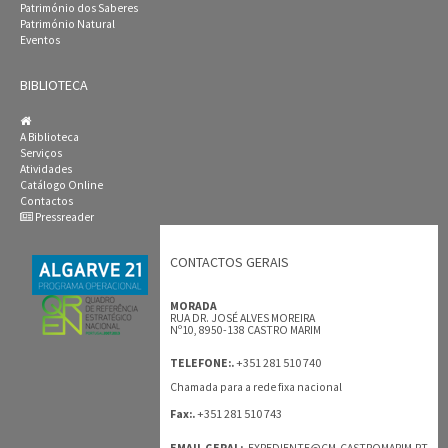
Património dos Saberes
Património Natural
Eventos
BIBLIOTECA
A Biblioteca
Serviços
Atividades
Catálogo Online
Contactos
Pressreader
CONTACTOS GERAIS
MORADA
RUA DR. JOSÉ ALVES MOREIRA
Nº10, 8950-138 CASTRO MARIM
+351 281 510 740
TELEFONE:.
Chamada para a rede fixa nacional
+351 281 510 743
Fax:.