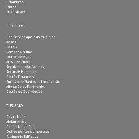
Urbanismo
Obras
Publicações
SERVIÇOS
Gabinete de Apoio ao Munícipe
Avisos
Editais
Serviços On-line
Outros Serviços
Atas e Reuniões
Regulamentos e Normas
Recursos Humanos
Gestão Financeira
Emissão de Plantas de Localização
Alienação de Património
Gestão de Ocorrências
TURISMO
Castro Marim
Alojamentos
Galeria Multimédia
Outros pontos de Interesse
Património Edificado