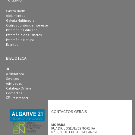
TURISMO
Castro Marim
Alojamentos
Galeria Multimédia
Outros pontos de Interesse
Património Edificado
Património dos Saberes
Património Natural
Eventos
BIBLIOTECA
A Biblioteca
Serviços
Atividades
Catálogo Online
Contactos
Pressreader
CONTACTOS GERAIS
MORADA
RUA DR. JOSÉ ALVES MOREIRA
Nº10, 8950-138 CASTRO MARIM