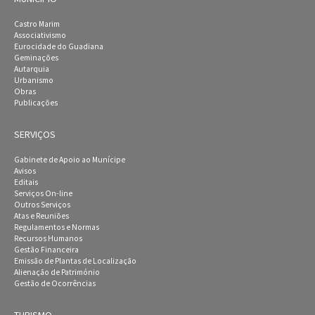
Castro Marim
Associativismo
Eurocidade do Guadiana
Geminações
Autarquia
Urbanismo
Obras
Publicações
SERVIÇOS
Gabinete de Apoio ao Munícipe
Avisos
Editais
Serviços On-line
Outros Serviços
Atas e Reuniões
Regulamentos e Normas
Recursos Humanos
Gestão Financeira
Emissão de Plantas de Localização
Alienação de Património
Gestão de Ocorrências