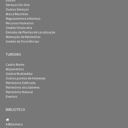
Editais
Serviços On-line
Outros Serviços
Atas e Reuniões
Regulamentos e Normas
Recursos Humanos
Gestão Financeira
Emissão de Plantas de Localização
Alienação de Património
Gestão de Ocorrências
TURISMO
Castro Marim
Alojamentos
Galeria Multimédia
Outros pontos de Interesse
Património Edificado
Património dos Saberes
Património Natural
Eventos
BIBLIOTECA
A Biblioteca