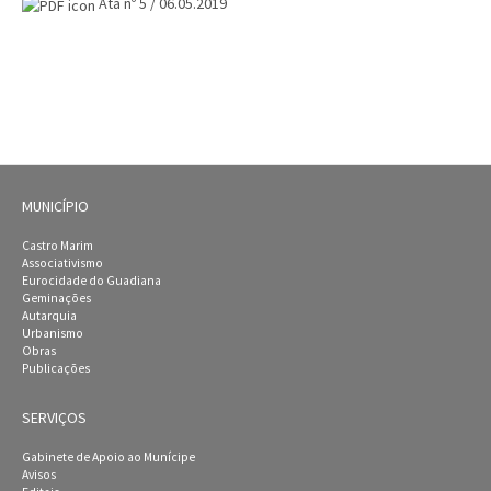
Ata nº 5 / 06.05.2019
MUNICÍPIO
Castro Marim
Associativismo
Eurocidade do Guadiana
Geminações
Autarquia
Urbanismo
Obras
Publicações
SERVIÇOS
Gabinete de Apoio ao Munícipe
Avisos