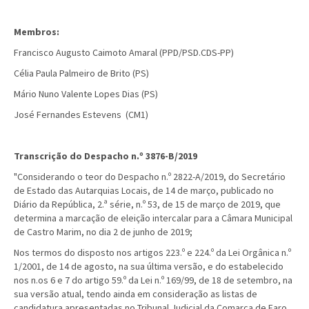
Membros:
Francisco Augusto Caimoto Amaral (PPD/PSD.CDS-PP)
Célia Paula Palmeiro de Brito (PS)
Mário Nuno Valente Lopes Dias (PS)
José Fernandes Estevens (CM1)
Transcrição do Despacho n.º 3876-B/2019
"Considerando o teor do Despacho n.º 2822-A/2019, do Secretário
de Estado das Autarquias Locais, de 14 de março, publicado no
Diário da República, 2.ª série, n.º 53, de 15 de março de 2019, que
determina a marcação de eleição intercalar para a Câmara Municipal
de Castro Marim, no dia 2 de junho de 2019;
Nos termos do disposto nos artigos 223.º e 224.º da Lei Orgânica n.º
1/2001, de 14 de agosto, na sua última versão, e do estabelecido
nos n.os 6 e 7 do artigo 59.º da Lei n.º 169/99, de 18 de setembro, na
sua versão atual, tendo ainda em consideração as listas de
candidatura apresentadas no Tribunal Judicial da Comarca de Faro,