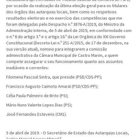
por ocasião da realização da última eleição geral para os titulares
dos órgãos das autarquias locais, bem como os respetivos
resultados eleitorais e no exercício das competências que me
foram delegadas pelo Despacho n.º 3876-A/2019, do Ministro da
Administração Interna, de 5 de abril de 2019, em conformidade com
o n.º 6 do artigo 3.º e o artigo 16.º da Lei Orgânica do XXI Governo
Constitucional (Decreto-Lei n.º 251-A/2015, de 17 de dezembro, na
sua versão atual), nomeio para integrarem a comissão
administrativa da Câmara Municipal de Castro Marim, a quem
compete assegurar o seu funcionamento quanto aos assuntos
inadiáveis e correntes:
Filomena Pascoal Sintra, que preside (PSD/CDS-PP);
Francisco Augusto Caimoto Amaral (PSD/CDS-PP);
Célia Paula Palmeiro de Brito (PS);
Mário Nuno Valente Lopes Dias (PS);
José Fernandes Estevens (CM1).
5 de abril de 2019. - O Secretário de Estado das Autarquias Locais,