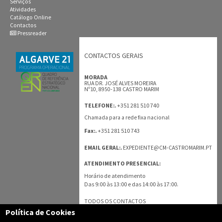
Serviços
Atividades
Catálogo Online
Contactos
Pressreader
CONTACTOS GERAIS
MORADA
RUA DR. JOSÉ ALVES MOREIRA
Nº10, 8950-138 CASTRO MARIM
+351 281 510 740
TELEFONE:.
Chamada para a rede fixa nacional
+351 281 510 743
Fax:.
EMAIL GERAL:.
EXPEDIENTE@CM-CASTROMARIM.PT
ATENDIMENTO PRESENCIAL:
Horário de atendimento
Das 9:00 às 13:00 e das 14:00 às 17:00.
TODOS OS CONTACTOS
Política de Cookies