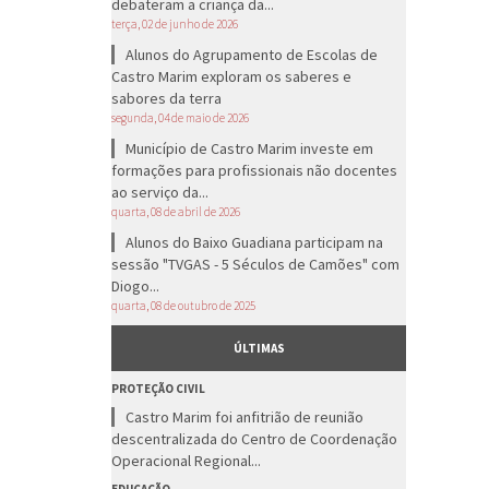
debateram a criança da...
terça, 02 de junho de 2026
Alunos do Agrupamento de Escolas de
Castro Marim exploram os saberes e
sabores da terra
segunda, 04 de maio de 2026
Município de Castro Marim investe em
formações para profissionais não docentes
ao serviço da...
quarta, 08 de abril de 2026
Alunos do Baixo Guadiana participam na
sessão "TVGAS - 5 Séculos de Camões" com
Diogo...
quarta, 08 de outubro de 2025
ÚLTIMAS
PROTEÇÃO CIVIL
Castro Marim foi anfitrião de reunião
descentralizada do Centro de Coordenação
Operacional Regional...