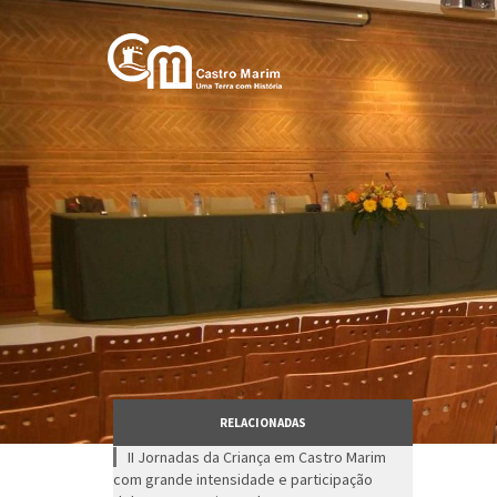
Passar
para
o
conteúdo
principal
RELACIONADAS
II Jornadas da Criança em Castro Marim
com grande intensidade e participação