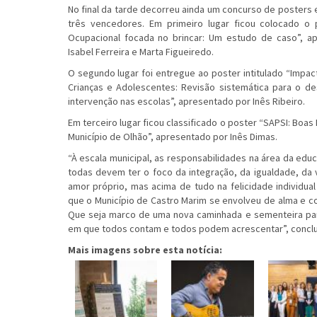
No final da tarde decorreu ainda um concurso de posters
três vencedores. Em primeiro lugar ficou colocado o
Ocupacional focada no brincar: Um estudo de caso”, a
Isabel Ferreira e Marta Figueiredo.
O segundo lugar foi entregue ao poster intitulado “Impa
Crianças e Adolescentes: Revisão sistemática para o 
intervenção nas escolas”, apresentado por Inês Ribeiro.
Em terceiro lugar ficou classificado o poster “SAPSI: Boas 
Município de Olhão”, apresentado por Inês Dimas.
“À escala municipal, as responsabilidades na área da edu
todas devem ter o foco da integração, da igualdade, da v
amor próprio, mas acima de tudo na felicidade individual
que o Município de Castro Marim se envolveu de alma e co
Que seja marco de uma nova caminhada e sementeira par
em que todos contam e todos podem acrescentar”, conclui
Mais imagens sobre esta notícia: