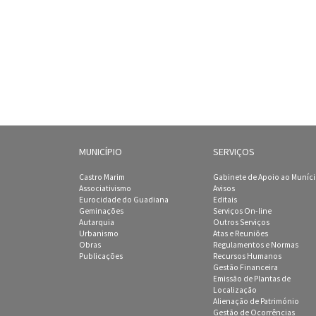
MUNICÍPIO
SERVIÇOS
Castro Marim
Gabinete de Apoio ao Muníc
Associativismo
Avisos
Eurocidade do Guadiana
Editais
Geminações
Serviços On-line
Autarquia
Outros Serviços
Urbanismo
Atas e Reuniões
Obras
Regulamentos e Normas
Publicações
Recursos Humanos
Gestão Financeira
Emissão de Plantas de
Localização
Alienação de Património
Gestão de Ocorrências