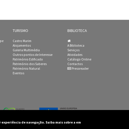
TURISMO
BIBLIOTECA
ipe
Castro Marim
Alojamentos
A Biblioteca
Galeria Multimédia
Serviços
Outros pontos de Interesse
Atividades
Património Edificado
Catálogo Online
Património dos Saberes
Contactos
Património Natural
Pressreader
Eventos
or experiência de navegação. Saiba mais sobre a em
unicipal de Castro Marim - Todos os direitos reservados