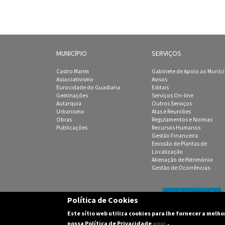
MUNICÍPIO
SERVIÇOS
Castro Marim
Gabinete de Apoio ao Muníc
Associativismo
Avisos
Eurocidade do Guadiana
Editais
Geminações
Serviços On-line
Autarquia
Outros Serviços
Urbanismo
Atas e Reuniões
Obras
Regulamentos e Normas
Publicações
Recursos Humanos
Gestão Financeira
Emissão de Plantas de
Localização
Alienação de Património
Gestão de Ocorrências
Política de Cookies
Este sítio web utiliza cookies para lhe fornecer a melh
(C) 2003-2016 Câmara M
.
nossa Política de Privacidade
aqui