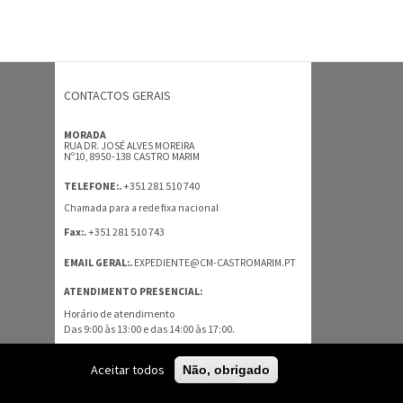
CONTACTOS GERAIS
MORADA
RUA DR. JOSÉ ALVES MOREIRA
Nº10, 8950-138 CASTRO MARIM
+351 281 510 740
TELEFONE:.
Chamada para a rede fixa nacional
+351 281 510 743
Fax:.
EMAIL GERAL:.
EXPEDIENTE@CM-CASTROMARIM.PT
ATENDIMENTO PRESENCIAL:
Horário de atendimento
Das 9:00 às 13:00 e das 14:00 às 17:00.
TODOS OS CONTACTOS
Aceitar todos
Não, obrigado