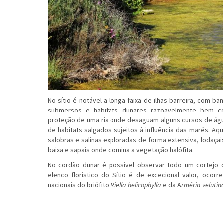
No sítio é notável a longa faixa de ilhas-barreira, com 
submersos e habitats dunares razoavelmente bem c
proteção de uma ria onde desaguam alguns cursos de águ
de habitats salgados sujeitos à influência das marés. Aq
salobras e salinas exploradas de forma extensiva, lodaça
baixa e sapais onde domina a vegetação halófita.
No cordão dunar é possível observar todo um cortejo 
elenco florístico do Sítio é de excecional valor, ocor
nacionais do briófito
Riella helicophylla
e da A
rméria velutin